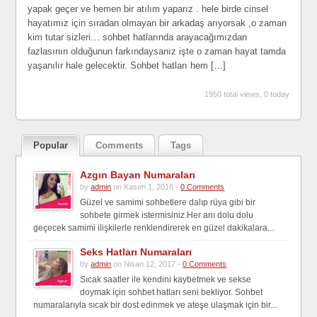
yapak geçer ve hemen bir atılım yaparız . hele birde cinsel
hayatımız için sıradan olmayan bir arkadaş arıyorsak ,o zaman
kim tutar sizleri… sohbet hatlarında arayacağımızdan
fazlasının olduğunun farkındaysanız işte o zaman hayat tamda
yaşanılır hale gelecektir. Sohbet hatları hem […]
1950 total views, 0 today
Popular
Comments
Tags
Azgın Bayan Numaraları
by
admin
on Kasım 1, 2016 -
0 Comments
Güzel ve samimi sohbetlere dalıp rüya gibi bir
sohbete girmek istermisiniz.Her anı dolu dolu
geçecek samimi ilişkilerle renklendirerek en güzel dakikalara...
Seks Hatları Numaraları
by
admin
on Nisan 12, 2017 -
0 Comments
Sıcak saatler ile kendini kaybetmek ve sekse
doymak için sohbet hatları seni bekliyor. Sohbet
numaralarıyla sıcak bir dost edinmek ve ateşe ulaşmak için bir...