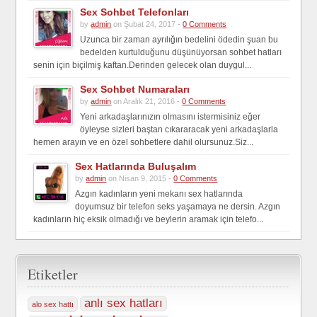
Sex Sohbet Telefonları
by
admin
on Şubat 24, 2017 -
0 Comments
Uzunca bir zaman ayrılığın bedelini ödedin şuan bu
bedelden kurtulduğunu düşünüyorsan sohbet hatları
senin için biçilmiş kaftan.Derinden gelecek olan duygul...
Sex Sohbet Numaraları
by
admin
on Aralık 21, 2016 -
0 Comments
Yeni arkadaşlarınızın olmasını istermisiniz eğer
öyleyse sizleri baştan cıkararacak yeni arkadaşlarla
hemen arayın ve en özel sohbetlere dahil olursunuz.Siz...
Sex Hatlarında Buluşalım
by
admin
on Nisan 9, 2015 -
0 Comments
Azgın kadınların yeni mekanı sex hatlarında
doyumsuz bir telefon seks yaşamaya ne dersin. Azgın
kadınların hiç eksik olmadığı ve beylerin aramak için telefo...
Etiketler
anlı sex hatları
alo sex hattı