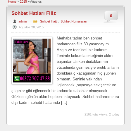
Home
»
2015
»
Ağustos
Sohbet Hatları Filiz
0
admin
|
Sohbet Hattı
,
Sohbet Numaraları
|
Ağustos 28, 2015
Merhaba tatlım ben sohbet
hatlarından filiz 30 yasındayım.
Azgın ve tecrübeli bir kadınım.
Tenimle kokumla erkeğimin aklını
başından alırken dudaklarımın
vücudunda gezmesiyle erotik anların
doruklara çıkacağından hiç şüphen
olmasın. Seninle yakından
ilgilenecek ,soyasıya sevişecek ve
çılgınlar gibi eğlenecek bir kadınınla sabahlar olmayacak.
Gözlerin gönlün aklın hep beni isteyecek. Sohbet hatlarının sıra
dışı kadını sohebt hatlarında […]
2161 total views, 2 today