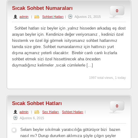
Sıcak Sohbet Numaraları
0
admin
|
Sohbet Hatları
|
Ağustos 21, 2015
Sohbet hatları siz beyler için ,yalnız hisseden arkadaş eş dost
arayan beyler için. Kendinize değer veriyorsanız , kedinizi özel
hisstemk ve özel ilgi görmek isityorsanız sohbet hatlarımız
tamda size göre. Sohbet numaralarımız için hattınızı yurt
dışına açmanız yeterli olacaktır. Birebir canlı canlı kızlarla
sohbet etmek sizi özel hissettirecek aha önceden
duymadığınız kelimeler ,sıcak cümlelerle […]
1997 total views, 1 today
Sıcak Sohbet Hatları
0
admin
|
Sex Hatları
,
Sohbet Hatları
|
Ağustos 6, 2015
Selam beyler sıkılmak yaratıcılığa götürüyor bizi bazen
nasıl mı? Durup dururken aklımıza şöyle çılgın şeyler