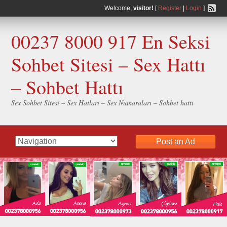
Welcome,
visitor!
[
Register
|
Login
]
00237 8000 917 En Seksi
Sohbet Sitesi – Sex Hattı
– Sohbet Hattı
Sex Sohbet Sitesi – Sex Hatları – Sex Numaraları – Sohbet hattı
Post an Ad