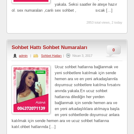
yakala. Seksi saatler ile ateşe hazır
ol. sex numaraları ,canlı sex sohbet , sıcak […]
2853 total views, 2 today
Sohbet Hattı Sohbet Numaraları
0
admin
|
Sohbet Hatları
|
Nisan 3, 2017
Ucuz sohbet hatlarına bağlanmak ve
yeni sohbetlere katılmak için sende
hemen ara ve en yeni arkadaşlarınla
doyumsuz sohbetlere katılma fırsatını
anında yakala.En ucuz sohbet
hatlarına dilediğin her yerden
bağlanmak için sende hemen ara ve
en yeni arkadaşlıklara atılmaya başla
en yeni sohbetlerde doyumsuz anlara
katılmak için sende hemen ara ve ucuz sohbet hatlarına
katıl.ohbet hatlarında […]