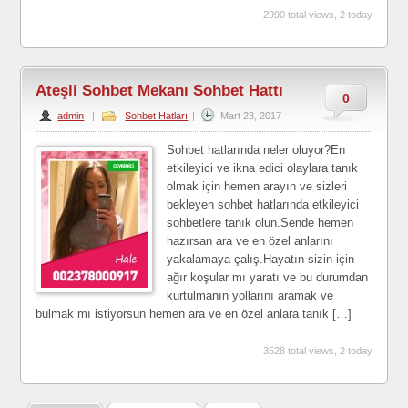
2990 total views, 2 today
Ateşli Sohbet Mekanı Sohbet Hattı
0
admin
|
Sohbet Hatları
|
Mart 23, 2017
Sohbet hatlarında neler oluyor?En
etkileyici ve ikna edici olaylara tanık
olmak için hemen arayın ve sizleri
bekleyen sohbet hatlarında etkileyici
sohbetlere tanık olun.Sende hemen
hazırsan ara ve en özel anlarını
yakalamaya çalış.Hayatın sizin için
ağır koşular mı yaratı ve bu durumdan
kurtulmanın yollarını aramak ve
bulmak mı istiyorsun hemen ara ve en özel anlara tanık […]
3528 total views, 2 today