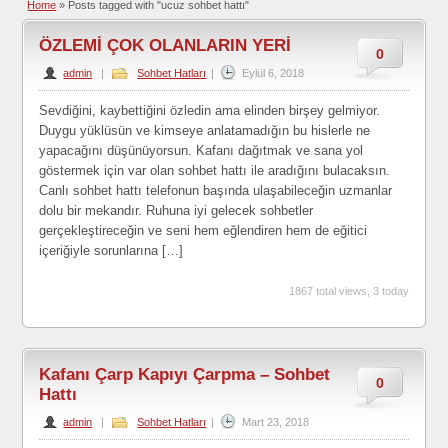
Home
»
Posts tagged with "ucuz sohbet hattı"
ÖZLEMİ ÇOK OLANLARIN YERİ
0
admin
|
Sohbet Hatları
|
Eylül 6, 2018
Sevdiğini, kaybettiğini özledin ama elinden birşey gelmiyor.
Duygu yüklüsün ve kimseye anlatamadığın bu hislerle ne
yapacağını düşünüyorsun. Kafanı dağıtmak ve sana yol
göstermek için var olan sohbet hattı ile aradığını bulacaksın.
Canlı sohbet hattı telefonun başında ulaşabileceğin uzmanlar
dolu bir mekandır. Ruhuna iyi gelecek sohbetler
gerçekleştireceğin ve seni hem eğlendiren hem de eğitici
içeriğiyle sorunlarına […]
1867 total views, 3 today
Kafanı Çarp Kapıyı Çarpma – Sohbet
0
Hattı
admin
|
Sohbet Hatları
|
Mart 23, 2018