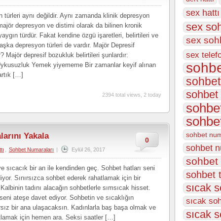
sex hattı
türleri aynı değildir. Aynı zamanda klinik depresyon
sex soh
majör depresyon ve distimi olarak da bilinen kronik
ygın türdür. Fakat kendine özgü işaretleri, belirtileri ve
sex sohb
başka depresyon türleri de vardır. Majör Depresif
sex telefo
 Majör depresif bozukluk belirtileri şunlardır:
sohbe
kusuzluk Yemek yiyememe Bir zamanlar keyif alınan
artık […]
sohbet
sohbet 
2394 total views, 2 today
sohbet
sohbe
sohbet num
larını Yakala
0
sohbet 
tı
,
Sohbet Numaraları
|
Eylül 26, 2017
sohbet 
ve sıcacık bir an ile kendinden geç. Sohbet hatları seni
sohbet 
iyor. Sınırsızca sohbet ederek rahatlamak için bir
sıcak s
. Kalbinin tadını alacağın sohbetlerle sımsıcak hisset.
seni ateşe davet ediyor. Sohbetin ve sıcaklığın
sıcak soh
rsız bir ana ulaşacaksın. Kadınlarla baş başa olmak ve
sıcak s
tlamak için hemen ara. Seksi saatler […]