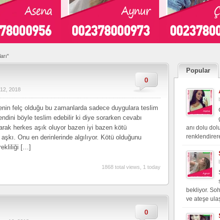
arı"
Popular
0
 12, 2018
cenin felç olduğu bu zamanlarda sadece duygulara teslim
dini böyle teslim edebilir ki diye sorarken cevabı
rak herkes aşık oluyor bazen iyi bazen kötü
anı dolu dol
renklendirer
şkı. Onu en derinlerinde algılıyor. Kötü olduğunu
kliliği […]
1868 total views, 1 today
bekliyor. So
ve ateşe ulaş
0