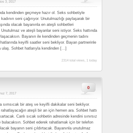
tos 3, 2017
nda kendinden geçmeye hazır ol. Seks sohbetiyle
 kadının seni çağırıyor. Unutulmazlığı paylaşarak bir
aşında olacak bayanınla en ateşli sohbetleri
Unutulmaz ve ateşli bayanlar seni istiyor. Seks hattında
aylaşacaksın. Bayanın ile kendinden geçmenin tadını
hatlarında keyifli saatler seni bekliyor. Bayan partnerinle
na ulaş. Sohbet hatlarıyla kendinden […]
2314 total views, 1 today
0
uz 7, 2017
 sımsıcak bir ateş ve keyifli dakikalar seni bekliyor.
rahatlayacağın ateşli bir an için hemen ara. Sohbet hattı
kartacak. Canlı sıcak sohbetin adresinde kendini sınırsız
de bulacaksın. Sohbet ederek rahatlamak için bir telefon
lacak bayanın seni çıldırtacak. Bayanınla unutulmaz