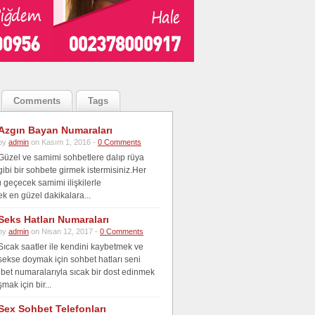
Comments
Tags
Azgın Bayan Numaraları
by
admin
on Kasım 1, 2016 -
0 Comments
Güzel ve samimi sohbetlere dalıp rüya
gibi bir sohbete girmek istermisiniz.Her
u geçecek samimi ilişkilerle
ek en güzel dakikalara...
Seks Hatları Numaraları
by
admin
on Nisan 12, 2017 -
0 Comments
Sıcak saatler ile kendini kaybetmek ve
sekse doymak için sohbet hatları seni
hbet numaralarıyla sıcak bir dost edinmek
mak için bir...
Sex Sohbet Telefonları