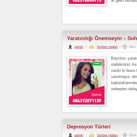
ar gelin bunla
Yaratıcılığı Önemseyin – Soh
admin
|
Sohbet Hatları
|
Mart 
Beyniniz yarat
olabilirsiniz.
vardır ki bunu
varolmaya deva
topluluklarında
sebepten dolay
Depresyon Türleri
admin
|
Sohbet Hatları
|
Ekim