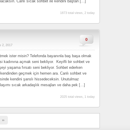
nacaksın. Canlı sıcak sohbet ile kendini baştan […]
1873 total views, 2 today
0
s 2, 2017
tmek ister misin? Telefonda bayanınla baş başa olmak
si kadınına açmak seni bekliyor. Keyifli bir sohbet ve
eyi yaşama fırsatı seni bekliyor. Sohbet ederken
 kendinden geçmek için hemen ara. Canlı sohbet ve
esinde kendini şanslı hissedeceksin. Unutulmaz
laşımı sıcak arkadaşlık mesajları ve daha pek […]
2025 total views, 1 today
››