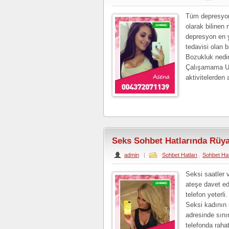
Tüm depresyon 
olarak bilinen 
depresyon en ya
tedavisi olan 
Bozukluk nedir?
Çalışamama Uy
aktivitelerden 
Seks Sohbet Hatlarında Rüya
admin
|
Sohbet Hatları
,
Sohbet Hat
Seksi saatler 
ateşe davet ed
telefon yeterli
Seksi kadının 
adresinde sını
telefonda raha