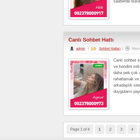
saatlerde bulu
Canlı Sohbet Hattı
admin
|
Sohbet Hatları
|
Mayı
Canlı sohbet e
ve kendini sek
daha pek çok ş
rahatlamak ve
arkadaşlık sit
duyguların pay
Page 1 of 4
1
2
3
4