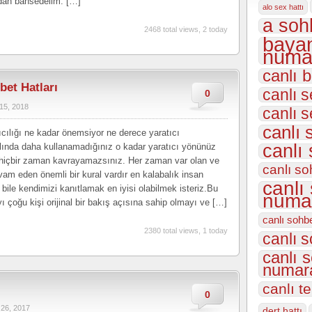
rdan bahsedelim. […]
alo sex hattı
a sohb
2468 total views, 2 today
bayan
numar
canlı 
bet Hatları
canlı s
0
15, 2018
canlı 
canlı 
ıcılığı ne kadar önemsiyor ne derece yaratıcı
canlı 
Aslında daha kullanamadığınız o kadar yaratıcı yönünüz
 hiçbir zaman kavrayamazsınız. Her zaman var olan ve
canlı so
m eden önemli bir kural vardır en kalabalık insan
canlı
 bile kendimizi kanıtlamak en iyisi olabilmek isteriz.Bu
numar
ı çoğu kişi orijinal bir bakış açısına sahip olmayı ve […]
canlı sohb
2380 total views, 1 today
canlı s
canlı 
numara
canlı t
0
 26, 2017
dert hattı