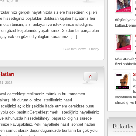
tos 16, 2018
rzularınızı gerçek hayatınızda sizlere hissettiren kişileri
issettiğiniz boşlukları dolduran kişileri hayatınız her
düşünüyorsan
lan birisini, sizi anlayan ve isteklerinize istediğiniz
kaftan.Derin
en güzel köşelerinde yaşatırsınız. Sizden bir parça olan
aşayarak en güzel diyalogları kurarsınız. […]
1748 total views, 1 today
cıkararacak 
özel sohbetle
Hatları
S
0
b
31, 2018
A
h
erşeyi gerçekleştirebilmeniz mümkün bu tamamen
yaşamaya ne 
kalmış bir durum o size istedileriniz nasıl
olmadığı ve b
ileceğinizi açık bir şekilde ifade etmem gerekirse bunu
yolu çok basittir.Gerçekleştirmek istediğiniz hayalleriniz
 ve ruhunuzda hissedebilmeyi başarabildiğiniz sürece
inize kavuşabiliriz.Peki hayallerle nasıl sohbet hatları
Etiketler
ten somut olarak düşündüğümüzde bunların bir çok yolu