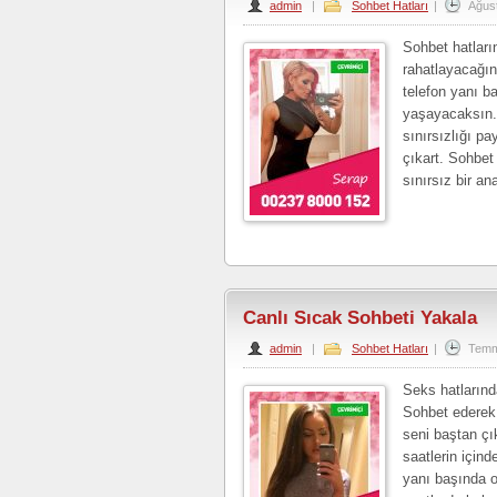
admin
|
Sohbet Hatları
|
Ağus
Sohbet hatları
rahatlayacağın
telefon yanı b
yaşayacaksın. 
sınırsızlığı p
çıkart. Sohbet 
sınırsız bir a
Canlı Sıcak Sohbeti Yakala
admin
|
Sohbet Hatları
|
Temm
Seks hatlarında
Sohbet ederek 
seni baştan çı
saatlerin için
yanı başında o