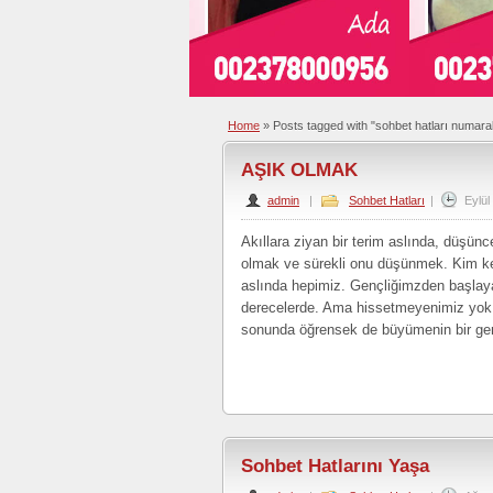
Home
»
Posts tagged with "sohbet hatları numaral
AŞIK OLMAK
admin
|
Sohbet Hatları
|
Eylül
Akıllara ziyan bir terim aslında, düşün
olmak ve sürekli onu düşünmek. Kim ken
aslında hepimiz. Gençliğimzden başlaya
derecelerde. Ama hissetmeyenimiz yok a
sonunda öğrensek de büyümenin bir gere
Sohbet Hatlarını Yaşa