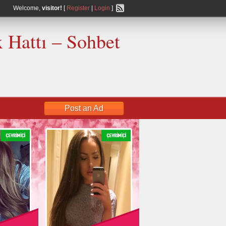
Welcome,
visitor!
[
Register
|
Login
]
 Hattı – Sohbet
Post an Ad