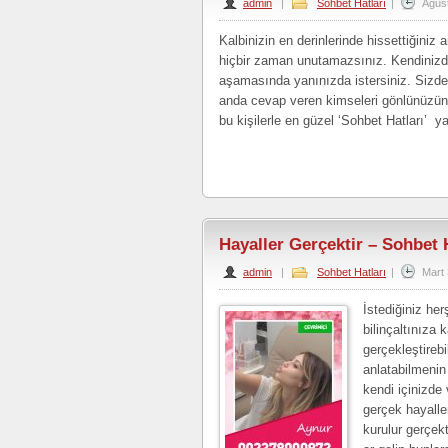
admin
|
Sohbet Hatları
|
Ağus
Kalbinizin en derinlerinde hissettiğiniz a
hiçbir zaman unutamazsınız. Kendinizde h
aşamasında yanınızda istersiniz. Sizden o
anda cevap veren kimseleri gönlünüzün 
bu kişilerle en güzel ‘Sohbet Hatları’ y
Hayaller Gerçektir – Sohbet 
admin
|
Sohbet Hatları
|
Mart 
İstediğiniz h
bilinçaltınıza 
gerçekleştireb
anlatabilmenin 
kendi içinizde
gerçek hayaller
kurulur gerçek