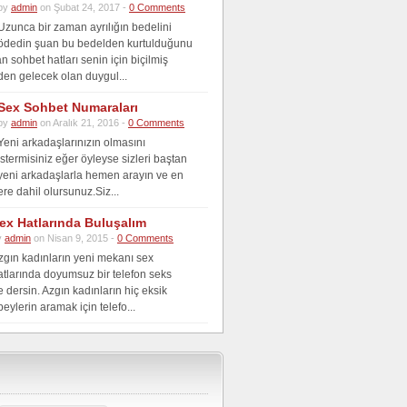
by
admin
on Şubat 24, 2017 -
0 Comments
Uzunca bir zaman ayrılığın bedelini
ödedin şuan bu bedelden kurtulduğunu
 sohbet hatları senin için biçilmiş
den gelecek olan duygul...
Sex Sohbet Numaraları
by
admin
on Aralık 21, 2016 -
0 Comments
Yeni arkadaşlarınızın olmasını
istermisiniz eğer öyleyse sizleri baştan
yeni arkadaşlarla hemen arayın ve en
re dahil olursunuz.Siz...
ex Hatlarında Buluşalım
y
admin
on Nisan 9, 2015 -
0 Comments
zgın kadınların yeni mekanı sex
atlarında doyumsuz bir telefon seks
dersin. Azgın kadınların hiç eksik
eylerin aramak için telefo...