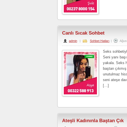
Canlı Sıcak Sohbet
admin
|
Sohbet Hatları
|
Ağus
Seks sohbetiy
Seni yanı başı
yakala. Seks h
baştan çıkmış 
unutulmaz his
seni ateşe dav
[…]
Ateşli Kadınınla Baştan Çık