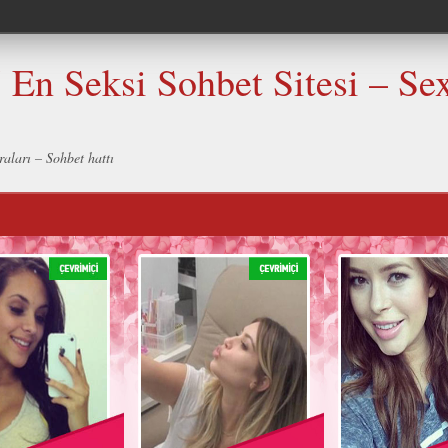
En Seksi Sohbet Sitesi – Sex
aları – Sohbet hattı