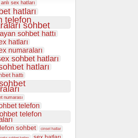
anlı sex hatları
et hatları
 telefon
aları sohbet
bayan sohbet hattı
ex hatları
sex numaraları
sex sohbet hatları
sohbet hatları
hbet hattı
 sohbet
aları
et numarası
ohbet telefon
sohbet telefon
ları
elefon sohbet
cinsel hatlar
sex hatları
seks sohbet hatları