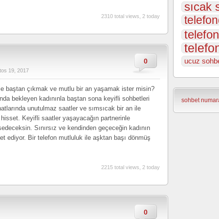
sıcak 
2310 total views, 2 today
telefon
telefon
telefo
0
ucuz sohbe
tos 19, 2017
le baştan çıkmak ve mutlu bir an yaşamak ister misin?
nda bekleyen kadınınla baştan sona keyifli sohbetleri
sohbet numara
atlarında unutulmaz saatler ve sımsıcak bir an ile
hisset. Keyifli saatler yaşayacağın partnerinle
sedeceksin. Sınırsız ve kendinden geçeceğin kadının
et ediyor. Bir telefon mutluluk ile aşktan başı dönmüş
2215 total views, 2 today
0