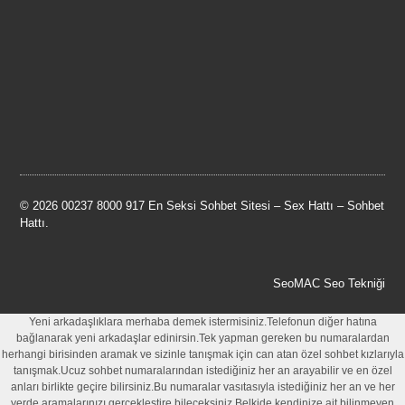
© 2026 00237 8000 917 En Seksi Sohbet Sitesi – Sex Hattı – Sohbet
Hattı.
SeoMAC Seo Tekniği
Yeni arkadaşlıklara merhaba demek istermisiniz.Telefonun diğer hatına
bağlanarak yeni arkadaşlar edinirsin.Tek yapman gereken bu numaralardan
herhangi birisinden aramak ve sizinle tanışmak için can atan özel sohbet kızlarıyla
tanışmak.Ucuz sohbet numaralarından istediğiniz her an arayabilir ve en özel
anları birlikte geçire bilirsiniz.Bu numaralar vasıtasıyla istediğiniz her an ve her
yerde aramalarınızı gerçekleştire bileceksiniz.Belkide kendinize ait bilinmeyen