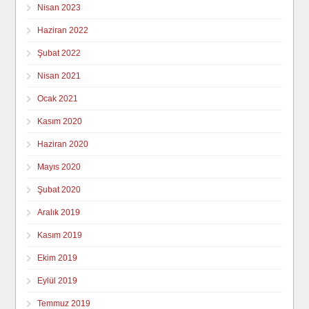
Nisan 2023
Haziran 2022
Şubat 2022
Nisan 2021
Ocak 2021
Kasım 2020
Haziran 2020
Mayıs 2020
Şubat 2020
Aralık 2019
Kasım 2019
Ekim 2019
Eylül 2019
Temmuz 2019