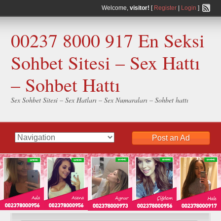
Welcome,
visitor!
[
Register
|
Login
]
00237 8000 917 En Seksi
Sohbet Sitesi – Sex Hattı
– Sohbet Hattı
Sex Sohbet Sitesi – Sex Hatları – Sex Numaraları – Sohbet hattı
Post an Ad