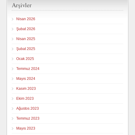
Arşivler
Nisan 2026
Şubat 2026
Nisan 2025
Şubat 2025
Ocak 2025
Temmuz 2024
Mayıs 2024
Kasım 2023
Ekim 2023
Ağustos 2023
Temmuz 2023
Mayıs 2023