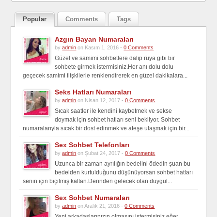
Popular
Comments
Tags
Azgın Bayan Numaraları
by
admin
on Kasım 1, 2016 -
0 Comments
Güzel ve samimi sohbetlere dalıp rüya gibi bir
sohbete girmek istermisiniz.Her anı dolu dolu
geçecek samimi ilişkilerle renklendirerek en güzel dakikalara...
Seks Hatları Numaraları
by
admin
on Nisan 12, 2017 -
0 Comments
Sıcak saatler ile kendini kaybetmek ve sekse
doymak için sohbet hatları seni bekliyor. Sohbet
numaralarıyla sıcak bir dost edinmek ve ateşe ulaşmak için bir...
Sex Sohbet Telefonları
by
admin
on Şubat 24, 2017 -
0 Comments
Uzunca bir zaman ayrılığın bedelini ödedin şuan bu
bedelden kurtulduğunu düşünüyorsan sohbet hatları
senin için biçilmiş kaftan.Derinden gelecek olan duygul...
Sex Sohbet Numaraları
by
admin
on Aralık 21, 2016 -
0 Comments
Yeni arkadaşlarınızın olmasını istermisiniz eğer