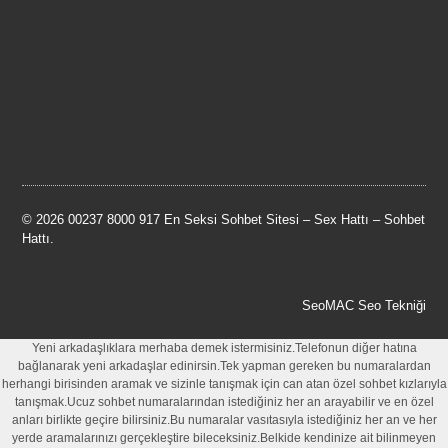
© 2026 00237 8000 917 En Seksi Sohbet Sitesi – Sex Hattı – Sohbet
Hattı.
SeoMAC Seo Tekniği
Yeni arkadaşlıklara merhaba demek istermisiniz.Telefonun diğer hatına
bağlanarak yeni arkadaşlar edinirsin.Tek yapman gereken bu numaralardan
herhangi birisinden aramak ve sizinle tanışmak için can atan özel sohbet kızlarıyla
tanışmak.Ucuz sohbet numaralarından istediğiniz her an arayabilir ve en özel
anları birlikte geçire bilirsiniz.Bu numaralar vasıtasıyla istediğiniz her an ve her
yerde aramalarınızı gerçekleştire bileceksiniz.Belkide kendinize ait bilinmeyen