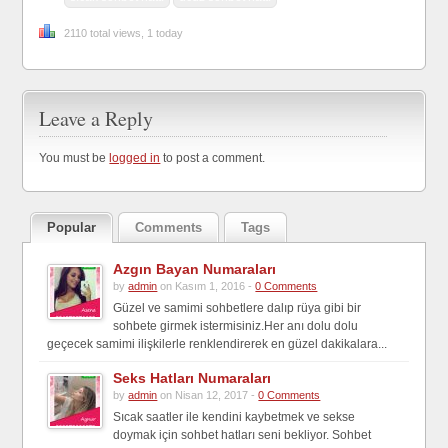
2110 total views, 1 today
Leave a Reply
You must be
logged in
to post a comment.
Popular
Comments
Tags
Azgın Bayan Numaraları
by
admin
on Kasım 1, 2016 -
0 Comments
Güzel ve samimi sohbetlere dalıp rüya gibi bir
sohbete girmek istermisiniz.Her anı dolu dolu
geçecek samimi ilişkilerle renklendirerek en güzel dakikalara...
Seks Hatları Numaraları
by
admin
on Nisan 12, 2017 -
0 Comments
Sıcak saatler ile kendini kaybetmek ve sekse
doymak için sohbet hatları seni bekliyor. Sohbet