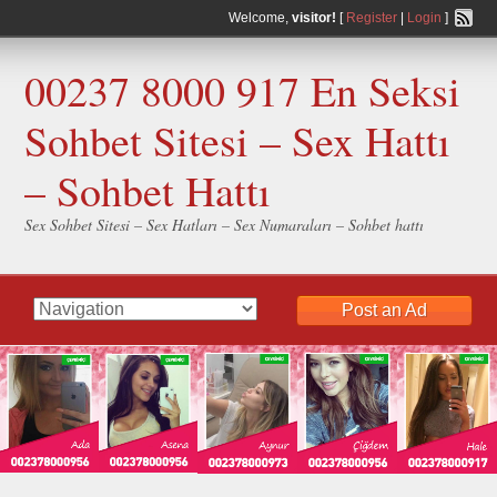
Welcome,
visitor!
[
Register
|
Login
]
00237 8000 917 En Seksi
Sohbet Sitesi – Sex Hattı
– Sohbet Hattı
Sex Sohbet Sitesi – Sex Hatları – Sex Numaraları – Sohbet hattı
Post an Ad