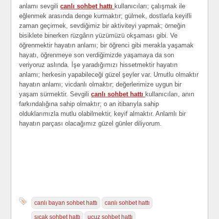
anlamı sevgili
canlı sohbet hattı
kullanıcıları; çalışmak ile
eğlenmek arasında denge kurmaktır; gülmek, dostlarla keyifli
zaman geçirmek, sevdiğimiz bir aktiviteyi yapmak; örneğin
bisiklete binerken rüzgârın yüzümüzü okşaması gibi. Ve
öğrenmektir hayatın anlamı; bir öğrenci gibi merakla yaşamak
hayatı, öğrenmeye son verdiğimizde yaşamaya da son
veriyoruz aslında. İşe yaradığımızı hissetmektir hayatın
anlamı; herkesin yapabileceği güzel şeyler var. Umutlu olmaktır
hayatın anlamı; vicdanlı olmaktır; değerlerimize uygun bir
yaşam sürmektir. Sevgili
canlı sohbet hattı
kullanıcıları, anın
farkındalığına sahip olmaktır; o an itibarıyla sahip
olduklarımızla mutlu olabilmektir, keyif almaktır. Anlamlı bir
hayatın parçası olacağımız güzel günler diliyorum.
canlı bayan sohbet hattı
canlı sohbet hattı
sıcak sohbet hattı
ucuz sohbet hattı