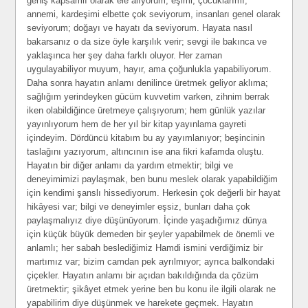
geniş kapsamlı olarak ele alıyorum; eşimi, çocuklarımı,
annemi, kardeşimi elbette çok seviyorum, insanları genel olarak
seviyorum; doğayı ve hayatı da seviyorum. Hayata nasıl
bakarsanız o da size öyle karşılık verir; sevgi ile bakınca ve
yaklaşınca her şey daha farklı oluyor. Her zaman
uygulayabiliyor muyum, hayır, ama çoğunlukla yapabiliyorum.
Daha sonra hayatın anlamı denilince üretmek geliyor aklıma;
sağlığım yerindeyken gücüm kuvvetim varken, zihnim berrak
iken olabildiğince üretmeye çalışıyorum; hem günlük yazılar
yayınlıyorum hem de her yıl bir kitap yayınlama gayreti
içindeyim. Dördüncü kitabım bu ay yayımlanıyor; beşincinin
taslağını yazıyorum, altıncının ise ana fikri kafamda oluştu.
Hayatın bir diğer anlamı da yardım etmektir; bilgi ve
deneyimimizi paylaşmak, ben bunu meslek olarak yapabildiğim
için kendimi şanslı hissediyorum. Herkesin çok değerli bir hayat
hikâyesi var; bilgi ve deneyimler eşsiz, bunları daha çok
paylaşmalıyız diye düşünüyorum. İçinde yaşadığımız dünya
için küçük büyük demeden bir şeyler yapabilmek de önemli ve
anlamlı; her sabah beslediğimiz Hamdi ismini verdiğimiz bir
martımız var; bizim camdan pek ayrılmıyor; ayrıca balkondaki
çiçekler. Hayatın anlamı bir açıdan bakıldığında da çözüm
üretmektir; şikâyet etmek yerine ben bu konu ile ilgili olarak ne
yapabilirim diye düşünmek ve harekete geçmek. Hayatın