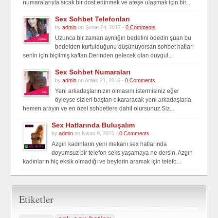
numaralarıyla sıcak bir dost edinmek ve ateşe ulaşmak için bir...
Sex Sohbet Telefonları
by
admin
on Şubat 24, 2017 -
0 Comments
Uzunca bir zaman ayrılığın bedelini ödedin şuan bu
bedelden kurtulduğunu düşünüyorsan sohbet hatları
senin için biçilmiş kaftan.Derinden gelecek olan duygul...
Sex Sohbet Numaraları
by
admin
on Aralık 21, 2016 -
0 Comments
Yeni arkadaşlarınızın olmasını istermisiniz eğer
öyleyse sizleri baştan cıkararacak yeni arkadaşlarla
hemen arayın ve en özel sohbetlere dahil olursunuz.Siz...
Sex Hatlarında Buluşalım
by
admin
on Nisan 9, 2015 -
0 Comments
Azgın kadınların yeni mekanı sex hatlarında
doyumsuz bir telefon seks yaşamaya ne dersin. Azgın
kadınların hiç eksik olmadığı ve beylerin aramak için telefo...
Etiketler