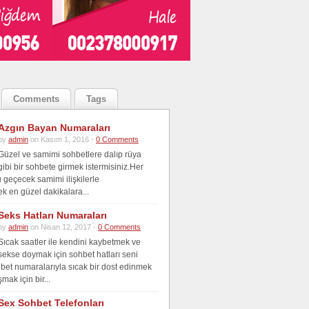
Comments
Tags
Azgın Bayan Numaraları
by
admin
on Kasım 1, 2016 -
0 Comments
Güzel ve samimi sohbetlere dalıp rüya
gibi bir sohbete girmek istermisiniz.Her
u geçecek samimi ilişkilerle
ek en güzel dakikalara...
Seks Hatları Numaraları
by
admin
on Nisan 12, 2017 -
0 Comments
Sıcak saatler ile kendini kaybetmek ve
sekse doymak için sohbet hatları seni
hbet numaralarıyla sıcak bir dost edinmek
mak için bir...
Sex Sohbet Telefonları