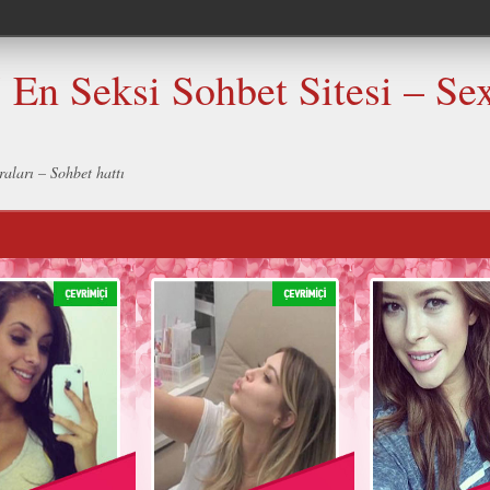
En Seksi Sohbet Sitesi – Sex
aları – Sohbet hattı