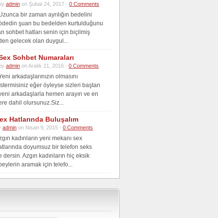
by
admin
on Şubat 24, 2017 -
0 Comments
Uzunca bir zaman ayrılığın bedelini
ödedin şuan bu bedelden kurtulduğunu
 sohbet hatları senin için biçilmiş
den gelecek olan duygul...
Sex Sohbet Numaraları
by
admin
on Aralık 21, 2016 -
0 Comments
Yeni arkadaşlarınızın olmasını
istermisiniz eğer öyleyse sizleri baştan
yeni arkadaşlarla hemen arayın ve en
re dahil olursunuz.Siz...
ex Hatlarında Buluşalım
y
admin
on Nisan 9, 2015 -
0 Comments
zgın kadınların yeni mekanı sex
atlarında doyumsuz bir telefon seks
dersin. Azgın kadınların hiç eksik
eylerin aramak için telefo...