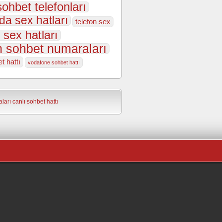
sohbet telefonları
da sex hatları
telefon sex
 sex hatları
n sohbet numaraları
t hattı
vodafone sohbet hattı
ları
canlı sohbet hattı