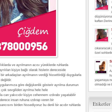
düşünüyorsan
kaftan.Derin
cıkararacak 
özel sohbetle
S
ılıklarda ve ayrılmanın acısı yüreklerde ruhlarda
b
ayrılılan kişiye bağlı olarak hislerin dereceside
A
 bir arkadaştan ayrılmanın verdiği hissettirdiği duygularla
h
değildir.
yaşamaya ne 
olmadığı ve b
uygularımıza göre değişkenlik gösterir ayrılma durumun
en çok sevgiliden ayrılma hele hele
la can yakıcıdır kişiye cehennem ızdırabı yaşatabilir
derece insan ruhuna ızdırap veren bir
Etiketler
ncısını birden hissediyoruz bu denli bir acıdır ruhlarda