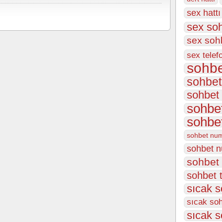
sex hattı
sex soh
sex sohb
sex telefo
sohbe
sohbet
sohbet 
sohbet
sohbe
sohbet num
sohbet 
sohbet 
sohbet 
sıcak s
sıcak soh
sıcak s