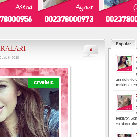
Popular
ARALARI
0
Ocak 8, 2019
anı dolu dol
renklendirer
bekliyor. So
ve ateşe ulaş