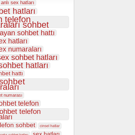
anlı sex hatları
et hatları
 telefon
aları sohbet
bayan sohbet hattı
ex hatları
sex numaraları
sex sohbet hatları
sohbet hatları
hbet hattı
 sohbet
aları
et numarası
ohbet telefon
sohbet telefon
ları
elefon sohbet
cinsel hatlar
sex hatları
seks sohbet hatları