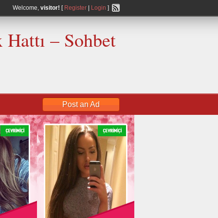
Welcome,
visitor!
[
Register
|
Login
]
 Hattı – Sohbet
Post an Ad