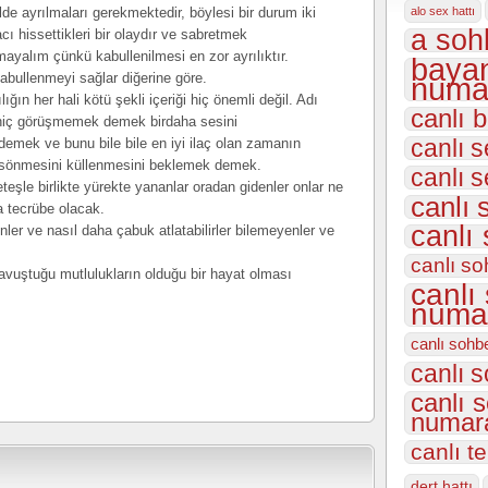
de ayrılmaları gerekmektedir, böylesi bir durum iki
alo sex hattı
a sohb
ı hissettikleri bir olaydır ve sabretmek
mayalım çünkü kabullenilmesi en zor ayrılıktır.
bayan
kabullenmeyi sağlar diğerine göre.
numar
ğın her hali kötü şekli içeriği hiç önemli değil. Adı
canlı 
 hiç görüşmemek demek birdaha sesini
canlı s
k ve bunu bile bile en iyi ilaç olan zamanın
sönmesini küllenmesini beklemek demek.
canlı 
eşle birlikte yürekte yananlar oradan gidenler onlar ne
canlı 
a tecrübe olacak.
canlı 
nler ve nasıl daha çabuk atlatabilirler bilemeyenler ve
canlı so
kavuştuğu mutlulukların olduğu bir hayat olması
canlı
numar
canlı sohb
canlı s
canlı 
numara
canlı t
dert hattı