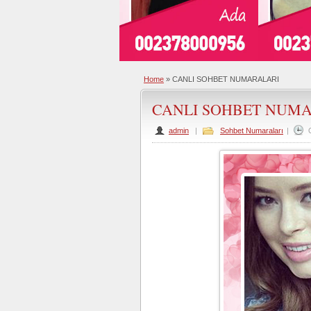
Home
»
CANLI SOHBET NUMARALARI
CANLI SOHBET NUM
admin
|
Sohbet Numaraları
|