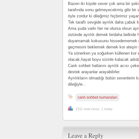
Bazen iki kişide sever çok ama bir şekil
tarafında sonu gelmeyecekmiş gibi bir ac
öyle zordur ki dileğimiz hiçbirimiz yaşa
Tek taraflı sevgide ayrılık daha çabuk 
Ama şuda varki her ne olursa olsun ayrılı
üstünde ayrılık demek birdaha belkide
duyamamak kokusunu hissedememek deme
geçmesini beklemek demek kor ateşin 
Ya sönerken ya soğurken küllenen kor et
olacak,hayat boyu sizinle kalacak adıd
Canlı sohbet hatlarını ayrılık acısı çeke
destek arayanlar arayabilirler.
Ayrılıkların olmadığı bütün sevenlerin 
dileğiyle…
canlı sohbet numaraları
2311 total views, 1 today
Leave a Reply