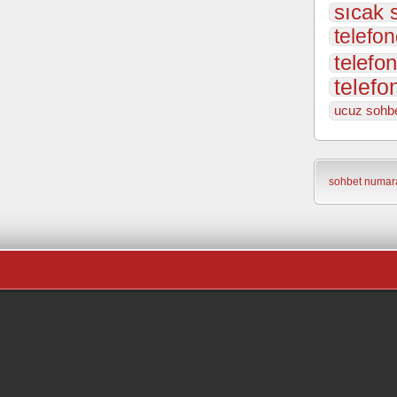
sıcak 
telefon
telefon
telefo
ucuz sohbe
sohbet numara