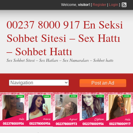
Welcome,
visitor!
[
Register
|
Login
]
00237 8000 917 En Seksi
Sohbet Sitesi – Sex Hattı
– Sohbet Hattı
Sex Sohbet Sitesi – Sex Hatları – Sex Numaraları – Sohbet hattı
Post an Ad