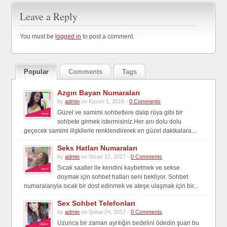
Leave a Reply
You must be
logged in
to post a comment.
Popular
Comments
Tags
Azgın Bayan Numaraları
by
admin
on Kasım 1, 2016 -
0 Comments
Güzel ve samimi sohbetlere dalıp rüya gibi bir
sohbete girmek istermisiniz.Her anı dolu dolu
geçecek samimi ilişkilerle renklendirerek en güzel dakikalara...
Seks Hatları Numaraları
by
admin
on Nisan 12, 2017 -
0 Comments
Sıcak saatler ile kendini kaybetmek ve sekse
doymak için sohbet hatları seni bekliyor. Sohbet
numaralarıyla sıcak bir dost edinmek ve ateşe ulaşmak için bir...
Sex Sohbet Telefonları
by
admin
on Şubat 24, 2017 -
0 Comments
Uzunca bir zaman ayrılığın bedelini ödedin şuan bu