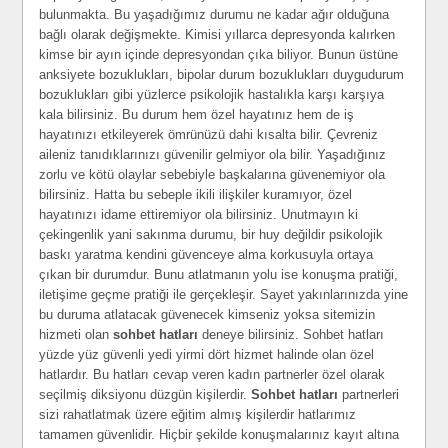
bulunmakta. Bu yaşadığımız durumu ne kadar ağır olduğuna
bağlı olarak değişmekte. Kimisi yıllarca depresyonda kalırken
kimse bir ayın içinde depresyondan çıka biliyor. Bunun üstüne
anksiyete bozuklukları, bipolar durum bozuklukları duygudurum
bozuklukları gibi yüzlerce psikolojik hastalıkla karşı karşıya
kala bilirsiniz. Bu durum hem özel hayatınız hem de iş
hayatınızı etkileyerek ömrünüzü dahi kısalta bilir. Çevreniz
aileniz tanıdıklarınızı güvenilir gelmiyor ola bilir. Yaşadığınız
zorlu ve kötü olaylar sebebiyle başkalarına güvenemiyor ola
bilirsiniz. Hatta bu sebeple ikili ilişkiler kuramıyor, özel
hayatınızı idame ettiremiyor ola bilirsiniz. Unutmayın ki
çekingenlik yani sakınma durumu, bir huy değildir psikolojik
baskı yaratma kendini güvenceye alma korkusuyla ortaya
çıkan bir durumdur. Bunu atlatmanın yolu ise konuşma pratiği,
iletişime geçme pratiği ile gerçekleşir. Sayet yakınlarınızda yine
bu duruma atlatacak güvenecek kimseniz yoksa sitemizin
hizmeti olan
sohbet hatları
deneye bilirsiniz. Sohbet hatları
yüzde yüz güvenli yedi yirmi dört hizmet halinde olan özel
hatlardır. Bu hatları cevap veren kadın partnerler özel olarak
seçilmiş diksiyonu düzgün kişilerdir.
Sohbet hatları
partnerleri
sizi rahatlatmak üzere eğitim almış kişilerdir hatlarımız
tamamen güvenlidir. Hiçbir şekilde konuşmalarınız kayıt altına