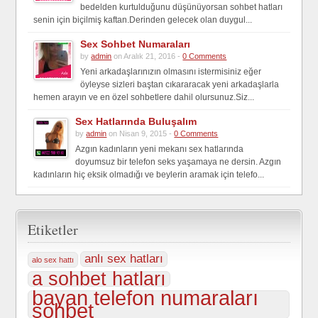
bedelden kurtulduğunu düşünüyorsan sohbet hatları
senin için biçilmiş kaftan.Derinden gelecek olan duygul...
Sex Sohbet Numaraları
by
admin
on Aralık 21, 2016 -
0 Comments
Yeni arkadaşlarınızın olmasını istermisiniz eğer
öyleyse sizleri baştan cıkararacak yeni arkadaşlarla
hemen arayın ve en özel sohbetlere dahil olursunuz.Siz...
Sex Hatlarında Buluşalım
by
admin
on Nisan 9, 2015 -
0 Comments
Azgın kadınların yeni mekanı sex hatlarında
doyumsuz bir telefon seks yaşamaya ne dersin. Azgın
kadınların hiç eksik olmadığı ve beylerin aramak için telefo...
Etiketler
anlı sex hatları
alo sex hattı
a sohbet hatları
bayan telefon numaraları
sohbet