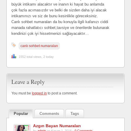
büyük intikamı alacaktır ve inanın ki hayat bu anlamda
çok fazla acımasızdır ve belki de sizden daha iyi alacak
intikamınızı ve siz de bunu kesinlikle göreceksiniz.
Canlı sohbet numaraları da bu konuyla ilgili kafanızı ciddi
manada rahatlatıcı sohbet,tavsiye ve önerilerde bulunarak
kendinizi çok iyi hissetmenizi sağlayacaktır…
canlı sohbet numaraları
1552 total views, 2 today
Leave a Reply
You must be
logged in
to post a comment.
Popular
Comments
Tags
Azgın Bayan Numaraları
by
admin
on Kasım 1, 2016 -
0 Comments