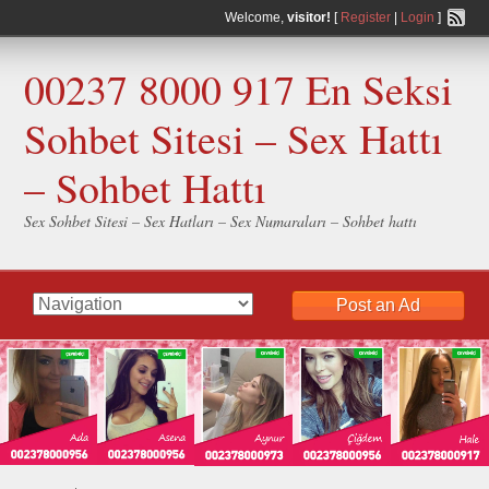
Welcome,
visitor!
[
Register
|
Login
]
00237 8000 917 En Seksi
Sohbet Sitesi – Sex Hattı
– Sohbet Hattı
Sex Sohbet Sitesi – Sex Hatları – Sex Numaraları – Sohbet hattı
Post an Ad