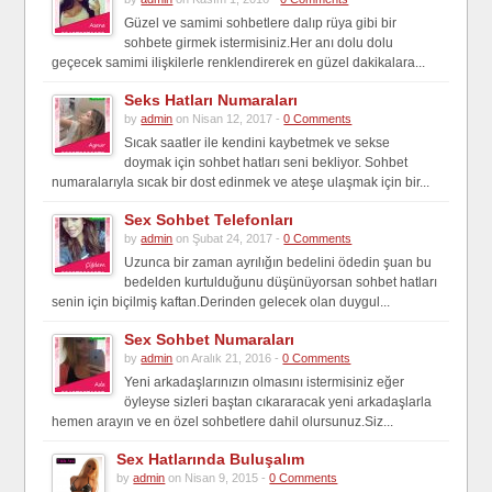
Güzel ve samimi sohbetlere dalıp rüya gibi bir
sohbete girmek istermisiniz.Her anı dolu dolu
geçecek samimi ilişkilerle renklendirerek en güzel dakikalara...
Seks Hatları Numaraları
by
admin
on Nisan 12, 2017 -
0 Comments
Sıcak saatler ile kendini kaybetmek ve sekse
doymak için sohbet hatları seni bekliyor. Sohbet
numaralarıyla sıcak bir dost edinmek ve ateşe ulaşmak için bir...
Sex Sohbet Telefonları
by
admin
on Şubat 24, 2017 -
0 Comments
Uzunca bir zaman ayrılığın bedelini ödedin şuan bu
bedelden kurtulduğunu düşünüyorsan sohbet hatları
senin için biçilmiş kaftan.Derinden gelecek olan duygul...
Sex Sohbet Numaraları
by
admin
on Aralık 21, 2016 -
0 Comments
Yeni arkadaşlarınızın olmasını istermisiniz eğer
öyleyse sizleri baştan cıkararacak yeni arkadaşlarla
hemen arayın ve en özel sohbetlere dahil olursunuz.Siz...
Sex Hatlarında Buluşalım
by
admin
on Nisan 9, 2015 -
0 Comments