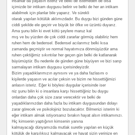
insanlar da yaşasın isteriz ve belki de istemeden de olsa
içimizde bir intikam duygusu belirir ve belki de her an intikam
alabilmek için planlar bile yaparız. Ve sürekli
olarak yapılan kötülük aklımızdadır. Bu duygu bizi günden güne
ciddi şekilde ele geçirir ve büyük bir öfke ve üzüntü duyarız.
Ama şunu bilin ki evet kötü şeylere maruz kal
mış ve bu yüzden de çok ciddi zararlar görmüş olabiliriz hem
ruhen hem de bedensel. Bedensel acılarımız belki kısa
zamanda geçmiştir ve normal hayatımıza dönmüşüzdür ama
ruhen çektiğimiz sıkıntılar her geçen gün belki de katlanarak
büyümüştür. Bu nedenle de günden güne büyüyen ve bizi sarıp
sarmalayan intikam duygusu içerisindeyizdir.
Bizim yaşadıklarımızın aynısını ve ya daha fazlasını o
kişilerde yaşasın ve acılar çeksin ve bizim ne hissettiğimizi
anlasın isteriz. Eğer ki böylesi duygular içerisinde iser
niz şunu bilin ki o insanlara karşı hissettiğiniz bu duygu
onlardan daha çok size zarar verecektir ve belki de
yaşadıklarınızdan daha fazla bu intikam duygusundan dolayı
zarar görecek ve psikolojiniz bozulacaktır. Bilmenizi isterim ki
eğer intikam almak istiyorsanız bırakın hayat alsın intikamınızı.
Hiç kimsenin yaptığının kimsenin yanına
kalmayacağı dünyamızda mutlak suretle yapılan en küçük
kötülük de karşılıksız kalmayacak ve hayat sizin yerinize en