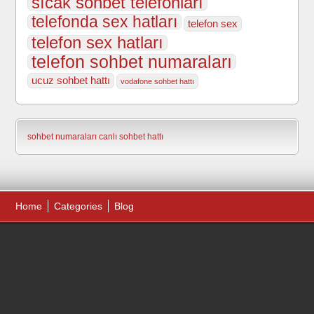
sıcak sohbet telefonları
telefonda sex hatları
telefon sex
telefon sex hatları
telefon sohbet numaraları
ucuz sohbet hattı
vodafone sohbet hattı
sohbet numaraları
canlı sohbet hattı
Home
Categories
Blog