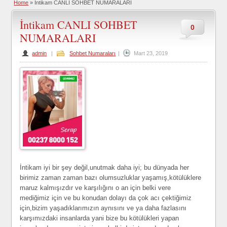
Home
»
İntikam CANLI SOHBET NUMARALARI
İntikam CANLI SOHBET
0
NUMARALARI
admin
|
Sohbet Numaraları
|
Mart 23, 2019
İntikam iyi bir şey değil,unutmak daha iyi; bu dünyada her
birimiz zaman zaman bazı olumsuzluklar yaşamış,kötülüklere
maruz kalmışızdır ve karşılığını o an için belki vere
mediğimiz için ve bu konudan dolayı da çok acı çektiğimiz
için,bizim yaşadıklarımızın aynısını ve ya daha fazlasını
karşımızdaki insanlarda yani bize bu kötülükleri yapan