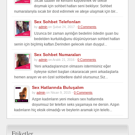
Sıcak saatler ile kendini kaybetmek ve sekse
doymak için sohbet hatları seni bekliyor. Sohbet
numaralarıyla sıcak bir dost edinmek ve ateşe ulaşmak için bir...
Sex Sohbet Telefonları
by
admin
on Şubat 24, 2017 -
0 Comments
Uzunca bir zaman ayrılığın bedelini ödedin şuan bu
bedelden kurtulduğunu düşünüyorsan sohbet hatları
senin için biçilmiş kaftan.Derinden gelecek olan duygul...
Sex Sohbet Numaraları
by
admin
on Aralık 21, 2016 -
0 Comments
Yeni arkadaşlarınızın olmasını istermisiniz eğer
öyleyse sizleri baştan cıkararacak yeni arkadaşlarla
hemen arayın ve en özel sohbetlere dahil olursunuz.Siz...
Sex Hatlarında Buluşalım
by
admin
on Nisan 9, 2015 -
0 Comments
Azgın kadınların yeni mekanı sex hatlarında
doyumsuz bir telefon seks yaşamaya ne dersin. Azgın
kadınların hiç eksik olmadığı ve beylerin aramak için telefo...
Etiketler