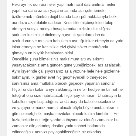
Peki ayrılık sonrası neler yapılmalı nasıl davranılmalı neler
yapılırsa daha az acı yaşanır aslında acı çekmemek
üzülmemek mümkün değil burada bazı püf noktalarıyla belki
acı dozu azaltılabilir sadece. Kesinlikle hiçbirşekilde takip
etmeyin sosyal medya hesaplarından,birlikte dinlediğiniz
şarkıları kesinlikle dinlemeyin,ayrılık şarkılarından da
uzak durun ve mutlaka kabullenin ayrılığı inkar etmeyin acıyıda
inkar etmeyin be kesinlikle çivi çiviyi söker mantığında
gitmeyin en büyük hatalardan birisi.
Öncelikle şunu bilmelisiniz maksimum altı ay sıkıntı
yaşayacaksınız ama günden güne yüreğinizdeki acı azalacak.
Aynı işyerinde çalışıyorsanız asla yüzüne hele hele gözlerine
bakmayın.İlk günler evet hiç geçmeyecek bitmeyecek
sanırsınız ama mutlaka bitecek geçecek yaşanan sancılar.
Hiçbir ondan kalan anıyı saklamayın ne bir hediye ne bir not ne
fotoğraf onu size hatırlatacak hiçbirşey olmasın. Unutmayın ki
kabullenmeye başladığınız anda acıyıda kabulleneceksiniz
ve yaşıyor olmanız normal olacak böyle böyle unutacaksınız
gün gelecek,belki başka sevdalar alacak kalbin kimbilir… En
fazla belkide desteğe yardıma ihiyacınız olduğu zamanlar bu
zamanlar aile,arkadaş,dostlar yada sohbet hatlarında
edineceğiniz acınızı paylaşabileceğiniz bir arkadaş.