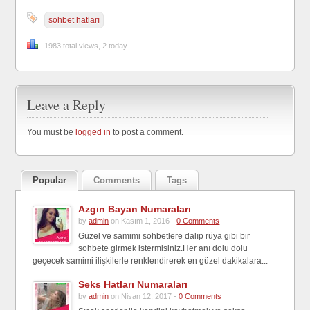
sohbet hatları
1983 total views, 2 today
Leave a Reply
You must be
logged in
to post a comment.
Popular
Comments
Tags
Azgın Bayan Numaraları
by
admin
on Kasım 1, 2016 -
0 Comments
Güzel ve samimi sohbetlere dalıp rüya gibi bir
sohbete girmek istermisiniz.Her anı dolu dolu
geçecek samimi ilişkilerle renklendirerek en güzel dakikalara...
Seks Hatları Numaraları
by
admin
on Nisan 12, 2017 -
0 Comments