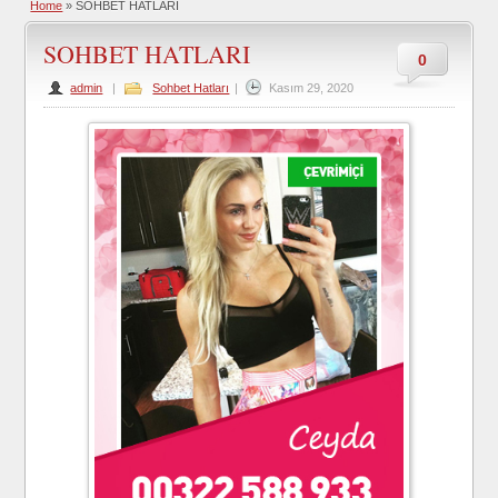
Home
»
SOHBET HATLARI
SOHBET HATLARI
0
admin
|
Sohbet Hatları
|
Kasım 29, 2020