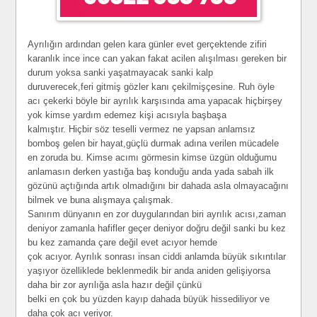
Ayrılığın ardından gelen kara günler evet gerçektende zifiri
karanlık ince ince can yakan fakat acilen alışılması gereken bir
durum yoksa sanki yaşatmayacak sanki kalp
duruverecek,feri gitmiş gözler kanı çekilmişçesine. Ruh öyle
acı çekerki böyle bir ayrılık karşısında ama yapacak hiçbirşey
yok kimse yardım edemez kişi acısıyla başbaşa
kalmıştır. Hiçbir söz teselli vermez ne yapsan anlamsız
bomboş gelen bir hayat,güçlü durmak adına verilen mücadele
en zoruda bu. Kimse acımı görmesin kimse üzgün olduğumu
anlamasın derken yastığa baş konduğu anda yada sabah ilk
gözünü açtığında artık olmadığını bir dahada asla olmayacağını
bilmek ve buna alışmaya çalışmak.
Sanırım dünyanın en zor duygularından biri ayrılık acısı,zaman
deniyor zamanla hafifler geçer deniyor doğru değil sanki bu kez
bu kez zamanda çare değil evet acıyor hemde
çok acıyor. Ayrılık sonrası insan ciddi anlamda büyük sıkıntılar
yaşıyor özelliklede beklenmedik bir anda aniden gelişiyorsa
daha bir zor ayrılığa asla hazır değil çünkü
belki en çok bu yüzden kayıp dahada büyük hissediliyor ve
daha çok acı veriyor.