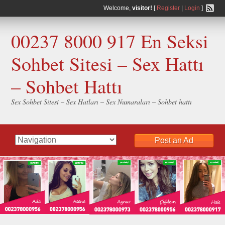
Welcome,
visitor!
[
Register
|
Login
]
00237 8000 917 En Seksi
Sohbet Sitesi – Sex Hattı
– Sohbet Hattı
Sex Sohbet Sitesi – Sex Hatları – Sex Numaraları – Sohbet hattı
Post an Ad