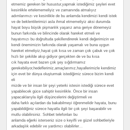
etmemiz gereken bir husustur,yapmak istediğimiz şeyleri evet
kesinlikle ertelememeliyiz ve zamanında atmalıyız
adımlarımızı ve kesinlikle de bu anlamda kendimizi kendi istek
ve de beklentilerimizi asla ihmal etmemeliyiz aksi durumda
hayat boyu büyük pişmanlık yaşarız ama geriye dönemeyiz
bunun farkında ve bilincinde olarak hareket etmeli ve
hayatımızı bu doğrultuda şekillendirerek kendi değerimizin ve
kendi önemimizin farkında olarak yaşamalı ve buna uygun
hareket etmeliyiz,hayat çok kısa ve zaman çok çabuk ve çok
hızlı bir şekilde akıp gidiyor gerçekten de ve bu kısa
cık hayata evet bazen çok şey sığdırmamız
gerekebiliyor,hedeflerimiz,amaçlarımız,hayallerimizle kendimiz
için evet bir dünya oluşturmak istediğimiz sürece bizim kendi
eli
mizde ve bir insan bir şeyi yeterki istesin istediği sürece evet
yapabilecek güce sahiptir kesinlikle. Önce bir insan
yapacaklarıyla ilgili düşüncelerini değiştirmeli ve
daha farklı açılardan da bakabilmeyi öğrenmelidir hayata, bunu
yapabildiğiniz sürece hayatla ilgili bir çok şeyi başarabilir ve
mutlu olabilirsiniz. Sohbet telefonları bu
anlamda eğerki isterseniz size o keyifli ve güzel sohbetleriyle
arkadaşlık edebilir ve yardımcı olabilirler…