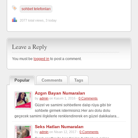
sohbet telefonları
2077 total views, 3 today
Leave a Reply
You must be
logged in
to post a comment.
Popular
Comments
Tags
Azgın Bayan Numaraları
by
admin
on Kasım 1, 2016 -
0 Comments
Güzel ve samimi sohbetlere dalıp rüya gibi bir
sohbete girmek istermisiniz.Her anı dolu dolu
geçecek samimi ilişkilerle renklendirerek en güzel dakikalara...
Seks Hatları Numaraları
by
admin
on Nisan 12, 2017 -
0 Comments