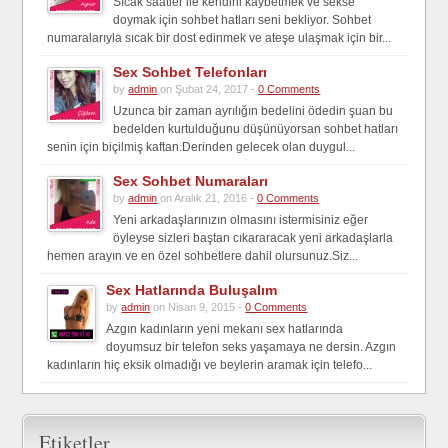
Sıcak saatler ile kendini kaybetmek ve sekse
doymak için sohbet hatları seni bekliyor. Sohbet
numaralarıyla sıcak bir dost edinmek ve ateşe ulaşmak için bir...
Sex Sohbet Telefonları
by
admin
on Şubat 24, 2017 -
0 Comments
Uzunca bir zaman ayrılığın bedelini ödedin şuan bu
bedelden kurtulduğunu düşünüyorsan sohbet hatları
senin için biçilmiş kaftan.Derinden gelecek olan duygul...
Sex Sohbet Numaraları
by
admin
on Aralık 21, 2016 -
0 Comments
Yeni arkadaşlarınızın olmasını istermisiniz eğer
öyleyse sizleri baştan cıkararacak yeni arkadaşlarla
hemen arayın ve en özel sohbetlere dahil olursunuz.Siz...
Sex Hatlarında Buluşalım
by
admin
on Nisan 9, 2015 -
0 Comments
Azgın kadınların yeni mekanı sex hatlarında
doyumsuz bir telefon seks yaşamaya ne dersin. Azgın
kadınların hiç eksik olmadığı ve beylerin aramak için telefo...
Etiketler