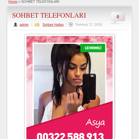
Home
»
SOHBET TELEFONLARI
SOHBET TELEFONLARI
0
admin
|
Sohbet Hatları
|
Temmuz 17, 2019