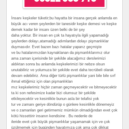
İnsanı keşkeler tüketir;bu hayatta bir insana gerçek anlamda en
büyük acı veren şeylerden bir tanesidir keşke demesi ve keşke
demek kadar bir insanı üzen belki de bir şey
daha yoktur. Bir insan en çok ta hayatıyla ilgili yapamadığı
şeylerden dolayı,atamadığı adımlardan dolayı pişmanlıklar
duymasıdır. Evet bazen bazı hatalar yaparız geçmişte
ve bu hatalarımızdan kaynaklanan da pişmanlıklarımız olur
ama zaman içerisinde bir şekilde alacağımız derslerimizi
aldıktan sonra bu anlamda keşkelerimizi bir nebze olsun
unutabiliriz ve yolumuza bir şekilde evet daha tecrübeli olarak
devam edebiliriz. Ama diğer türlü pişmanlıklar yani bile bile sırf
ihmal ettiğimiz için olan pişmanlıkları
mız keşkelerimiz hiçbir zaman geçmeyecektir ve bitmeyecektir
ta ki son nefesimize kadar bizi olumsuz bir şekilde
etkileyecektir ve kesinlikle bunun asla bir telafisi yok
tur ve zamanı geriye döndürüp o günlere kesinlikle dönemeyiz
ve o zamanları geri getirmemiz mümkün olmadığından evet çok
kötü hissettirir insanın kendisine . Bu nedenle de
ileride evet çok büyük pişmanlıklar yaşamamak için ve çok
üzülmemek için bugünden hayatımıza çok ama çok dikkat