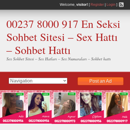
Welcome,
visitor!
[
Register
|
Login
]
00237 8000 917 En Seksi
Sohbet Sitesi – Sex Hattı
– Sohbet Hattı
Sex Sohbet Sitesi – Sex Hatları – Sex Numaraları – Sohbet hattı
Post an Ad